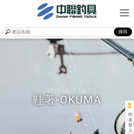
鞋著-OKUMA
尚
未
登
入