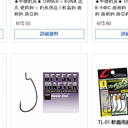
★中聯釣具★ OWNER ○ KONA 志
★中聯釣具★ OWN
爪 硬餌鉤 ○ 釣魚用品 | 軟蟲鉤 曲
B-94BC 曲柄鉤
柄鉤 路亞鉤
鉤 曲柄鉤 路亞
NT$ 50
NT$ 80
詳細資料
詳