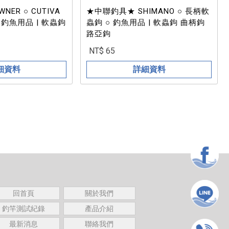
ER ○ CUTIVA
★中聯釣具★ SHIMANO ○ 長柄軟
○ 釣魚用品 | 軟蟲鉤
蟲鉤 ○ 釣魚用品 | 軟蟲鉤 曲柄鉤
路亞鉤
NT$ 65
細資料
詳細資料
回首頁
關於我們
釣竿測試紀錄
產品介紹
最新消息
聯絡我們