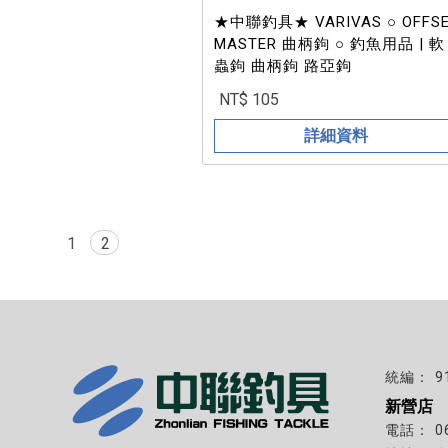
★中聯釣具★ VARIVAS ○ OFFS
MASTER 曲柄鉤 ○ 釣魚用品 | 軟
蟲鉤 曲柄鉤 路亞鉤
NT$ 105
詳細資料
1
2
9
新營店
0