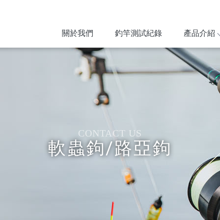
關於我們
釣竿測試紀錄
產品介紹
軟蟲鉤/路亞鉤