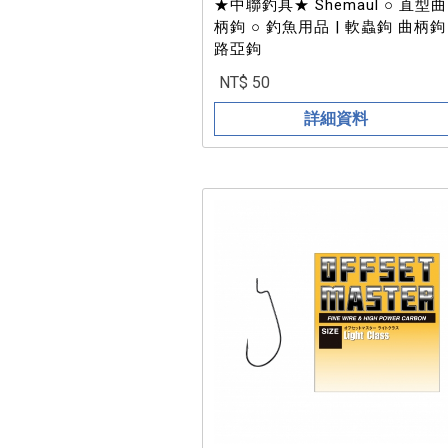
★中聯釣具★ Shemaul ○ 直型曲
柄鉤 ○ 釣魚用品 | 軟蟲鉤 曲柄鉤
路亞鉤
NT$ 50
詳細資料