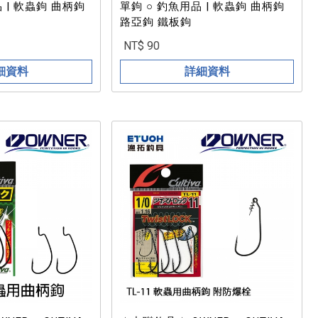
單鉤 ○ 釣魚用品 | 軟蟲鉤 曲柄鉤
路亞鉤 鐵板鉤
NT$ 90
細資料
詳細資料