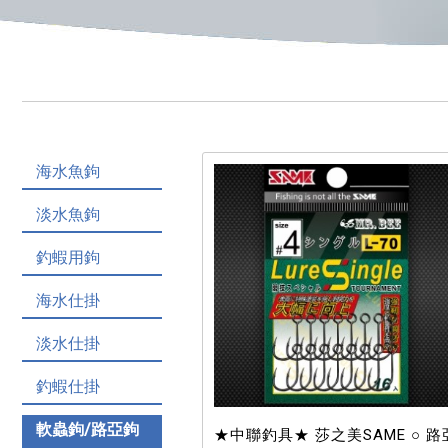
海水魚鉤
淡水魚鉤
釣蝦用鉤
海水仕掛
淡水仕掛
釣蝦仕掛
軟蟲鉤/路亞鉤
★中聯釣具★ 莎之美SAME ○ 路亞