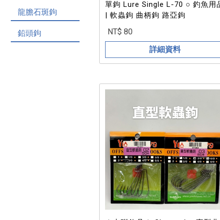
單鉤 Lure Single L-70 ○ 釣魚用
龍膽石斑鉤
| 軟蟲鉤 曲柄鉤 路亞鉤
NT$ 80
鉛頭鉤
詳細資料