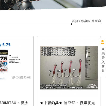
首頁
> 軟蟲鉤/路亞鉤
尚
未
登
入
會
員
iMiTSU ○ 激太
★中聯釣具★ 路亞幫 ○ 微鐵夜光