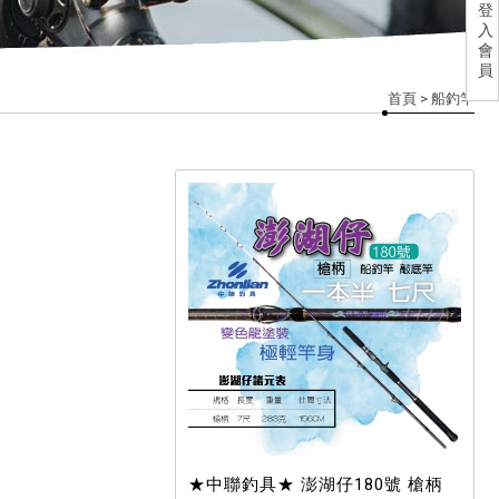
登
入
會
員
首頁
> 船釣竿
★中聯釣具★ 澎湖仔180號 槍柄