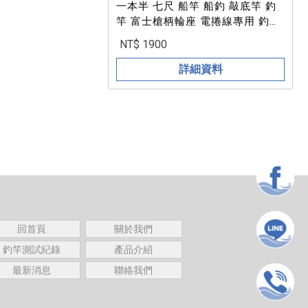
一本半 七尺 船竿 船釣 敲底竿 釣
竿 富士槍柄輪座 電捲線專用 釣
魚/釣蝦
NT$ 1900
詳細資料
回首頁
關於我們
釣竿測試紀錄
產品介紹
最新消息
聯絡我們