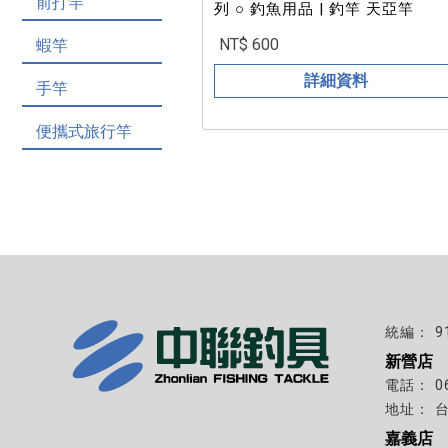
前打竿
列 ○ 釣魚用品 | 釣竿 天亞竿
NT$ 600
蝦竿
詳細資料
手竿
便攜式旅行竿
9
新營店
0
嘉義店