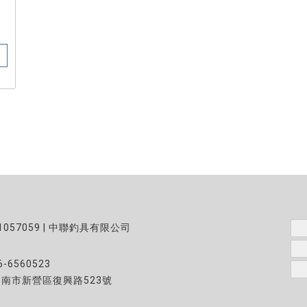
1057059 | 中聯釣具有限公司
6-6560523
台南市新營區復興路523號