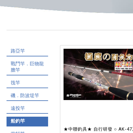
路亞竿
戰鬥竿．巨物龍
膽竿
筏竿
磯．防波堤竿
遠投竿
船釣竿
★中聯釣具★ 自行研發 ○ AK-4