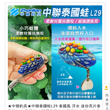
尚
未
登
★中聯釣具★中聯泰國蛙L29 泰國風 浮水 迷你亮片泰
入