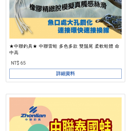
★中聯釣具★ 中聯雷蛙 多色多款 雙鬚尾 柔軟蛙體 命
中高
NT$ 65
詳細資料