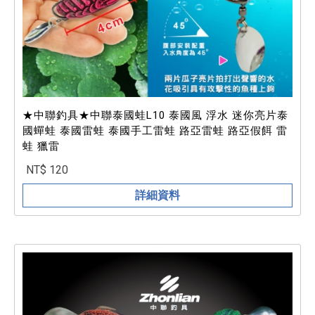
★中聯釣具★中聯泰國蛙L10 泰國風 浮水 迷你亮片泰
國蟬蛙 泰國雷蛙 泰國手工雷蛙 路亞雷蛙 路亞假餌 雷
蛙 獵雷
NT$ 120
詳細資料