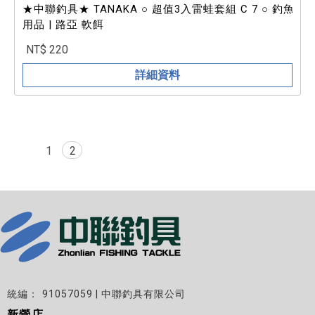
★中聯釣具★ TANAKA ○ 超值3入雷蛙套組 C 7 ○ 釣魚
用品 | 路亞 軟餌
NT$ 220
詳細資料
1
2
91057059 | 中聯釣具有限公司
新營店