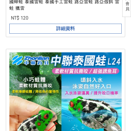
國蟬蛙 泰國雷蛙 泰國手工雷蛙 路亞雷蛙 路亞假餌 雷
會
蛙 獵雷
員
NT$ 120
詳細資料