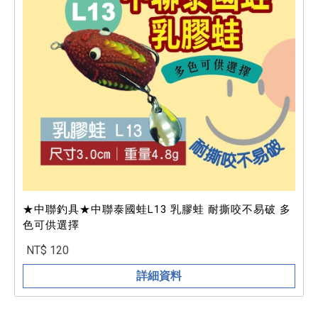
★中聯釣具★中聯泰國蛙L13 乳膠蛙 耐撕咬不易破 多
色可供選擇
NT$ 120
詳細資料