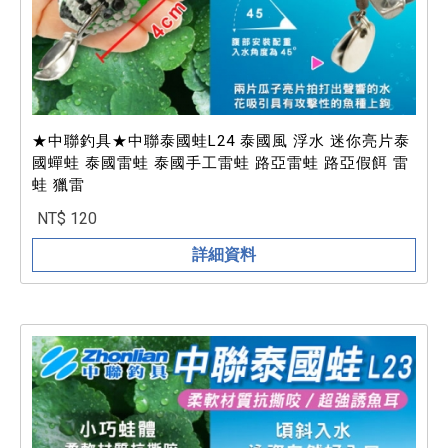
★中聯釣具★中聯泰國蛙L24 泰國風 浮水 迷你亮片泰
國蟬蛙 泰國雷蛙 泰國手工雷蛙 路亞雷蛙 路亞假餌 雷
蛙 獵雷
NT$ 120
詳細資料