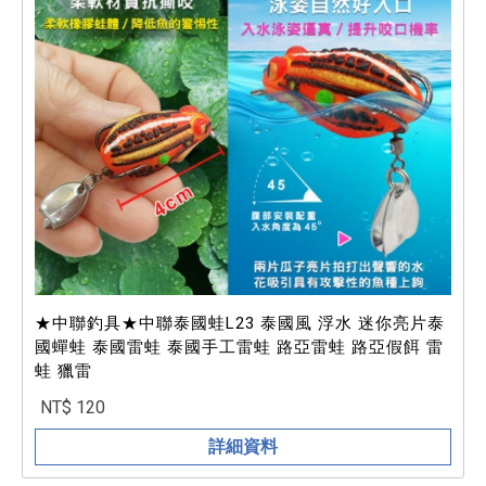
★中聯釣具★中聯泰國蛙L23 泰國風 浮水 迷你亮片泰
國蟬蛙 泰國雷蛙 泰國手工雷蛙 路亞雷蛙 路亞假餌 雷
蛙 獵雷
NT$ 120
詳細資料