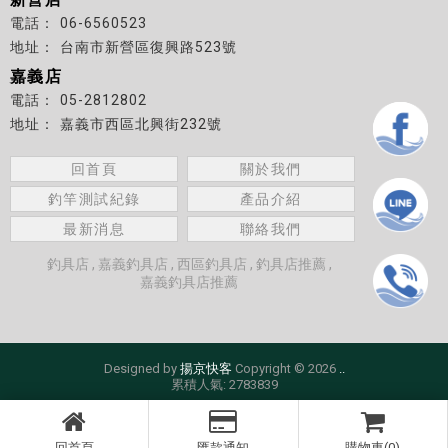
06-6560523
台南市新營區復興路523號
嘉義店
05-2812802
嘉義市西區北興街232號
回首頁
關於我們
釣竿測試紀錄
產品介紹
最新消息
聯絡我們
釣具店
嘉義釣具店
西區釣具店
釣具店推薦
嘉義釣具店推薦
Designed by
揚京快客
Copyright © 2026
..
累積人氣: 2783839
回首頁
匯款通知
購物車(0)