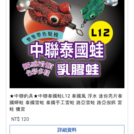
★中聯釣具★中聯泰國蛙L12 泰國風 浮水 迷你亮片泰
國蟬蛙 泰國雷蛙 泰國手工雷蛙 路亞雷蛙 路亞假餌 雷
蛙 獵雷
NT$ 120
詳細資料