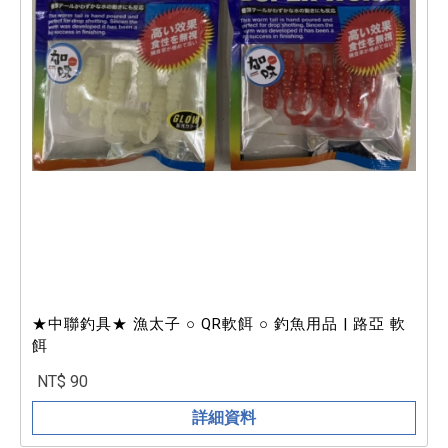
★中聯釣具★ 漁太子 ○ QR軟餌 ○ 釣魚用品 | 路亞 軟
餌
NT$ 90
詳細資料