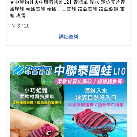
★中聯釣具★中聯泰國蛙L21 泰國風 浮水 迷你亮片泰
國蟬蛙 泰國雷蛙 泰國手工雷蛙 路亞雷蛙 路亞假餌 雷
蛙 獵雷
NT$ 120
詳細資料