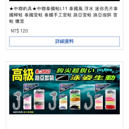
★中聯釣具★中聯泰國蛙L11 泰國風 浮水 迷你亮片泰
國蟬蛙 泰國雷蛙 泰國手工雷蛙 路亞雷蛙 路亞假餌 雷
蛙 獵雷
NT$ 120
詳細資料