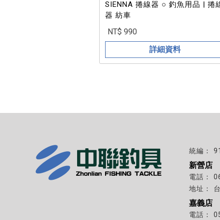
SIENNA 捲線器 ○ 釣魚用品 | 捲
器 紡車
NT$ 990
詳細資料
9
新營店
0
嘉義店
0