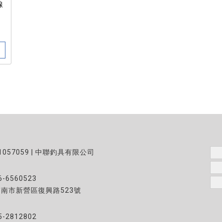
線
1057059 | 中聯釣具有限公司
6-6560523
台南市新營區復興路523號
5-2812802