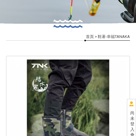
首頁
> 鞋著-幸福TANAKA
尚
未
登
入
會