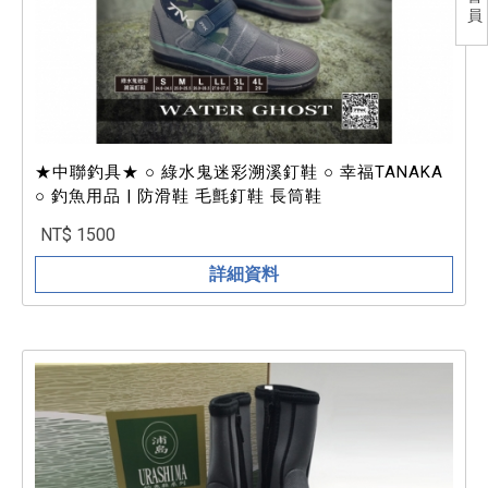
員
★中聯釣具★ ○ 綠水鬼迷彩溯溪釘鞋 ○ 幸福TANAKA
○ 釣魚用品 | 防滑鞋 毛氈釘鞋 長筒鞋
NT$ 1500
詳細資料