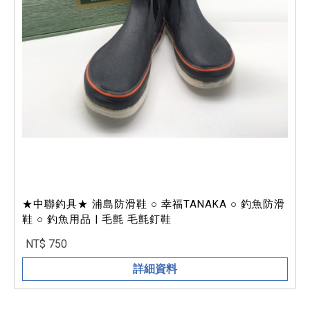
★中聯釣具★ 浦島防滑鞋 ○ 幸福TANAKA ○ 釣魚防滑
鞋 ○ 釣魚用品 | 毛氈 毛氈釘鞋
NT$ 750
詳細資料