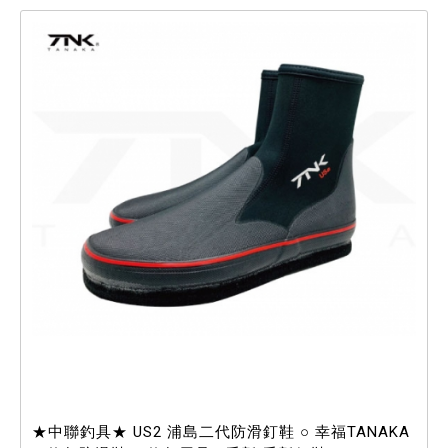
★中聯釣具★ US2 浦島二代防滑釘鞋 ○ 幸福TANAKA