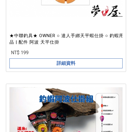
★中聯釣具★ OWNER ○ 達人手綁天平蝦仕掛 ○ 釣蝦用
品 | 配件 阿波 天平仕掛
NT$ 199
詳細資料