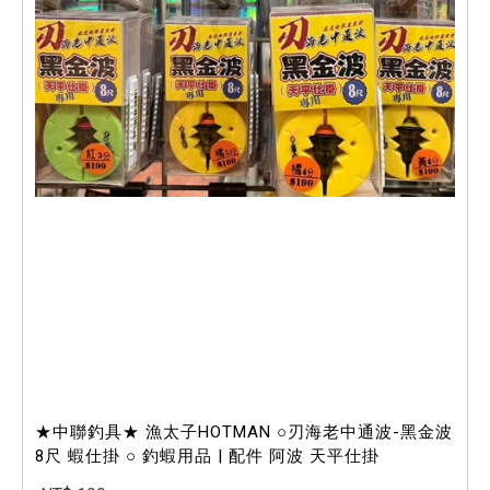
★中聯釣具★ 漁太子HOTMAN ○刃海老中通波-黑金波
8尺 蝦仕掛 ○ 釣蝦用品 | 配件 阿波 天平仕掛