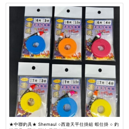
★中聯釣具★ Shemaul ○西遊天平仕掛組 蝦仕掛 ○ 釣