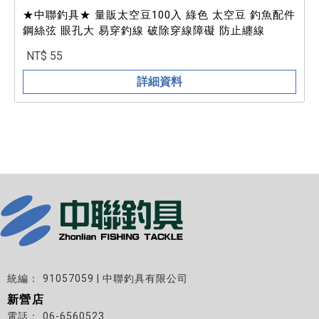
★中聯釣具★ 量販太空豆100入 綠色 太空豆 釣魚配件
鋼絲弦 眼孔大 易穿釣線 破除穿線障礙 防止纏線
NT$ 55
詳細資料
91057059 | 中聯釣具有限公司
新營店
06-6560523