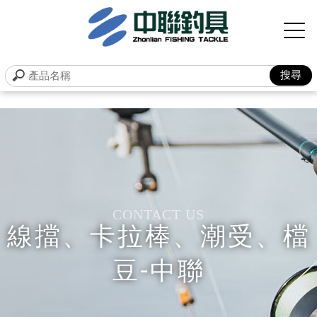
線擋、卡拉棒、潮受、檔
豆-中聯