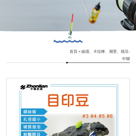
首頁
> 線擋、卡拉棒、潮受、檔豆-
中聯