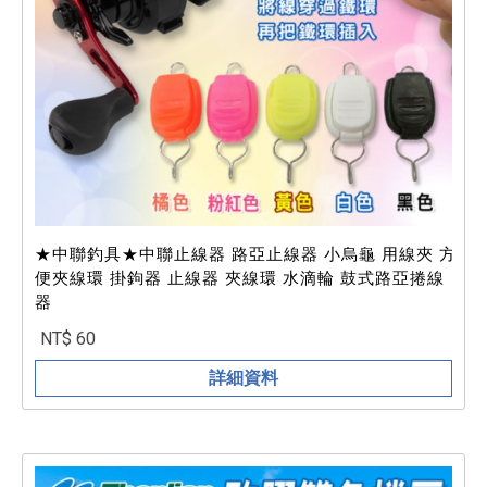
★中聯釣具★中聯止線器 路亞止線器 小烏龜 用線夾 方
便夾線環 掛鉤器 止線器 夾線環 水滴輪 鼓式路亞捲線
器
NT$ 60
詳細資料