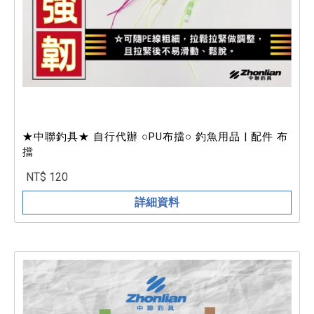
★中聯釣具★ 自行代辦 ○PU布擋○ 釣魚用品 | 配件 布
擋
NT$ 120
詳細資料