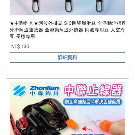
★中聯釣具★阿波外掛豆 SIC陶瓷環滑豆 全游動浮標座
外掛阿波連接器 全游動阿波外掛器 阿波專用豆 太空滑
豆 長標專用
NT$ 130
詳細資料