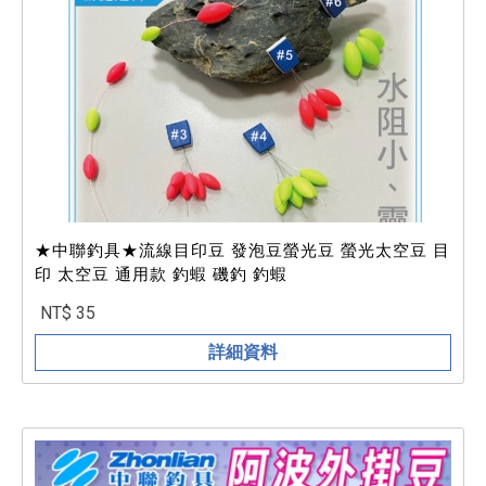
★中聯釣具★流線目印豆 發泡豆螢光豆 螢光太空豆 目
印 太空豆 通用款 釣蝦 磯釣 釣蝦
NT$ 35
詳細資料