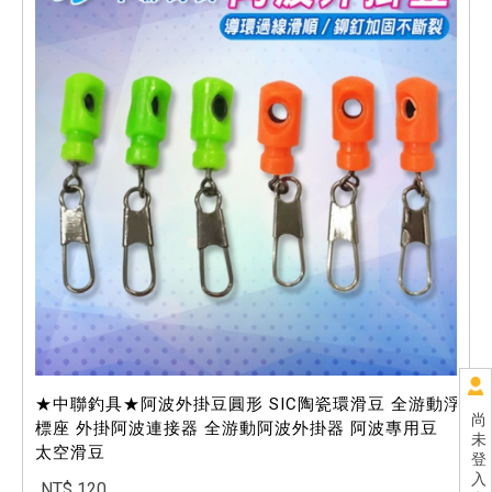
★中聯釣具★阿波外掛豆圓形 SIC陶瓷環滑豆 全游動浮
尚
標座 外掛阿波連接器 全游動阿波外掛器 阿波專用豆
未
太空滑豆
登
入
NT$ 120