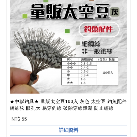
★中聯釣具★ 量販太空豆100入 灰色 太空豆 釣魚配件
鋼絲弦 眼孔大 易穿釣線 破除穿線障礙 防止纏線
NT$ 55
詳細資料